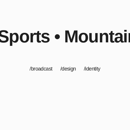
ports • Mountai
/broadcast /design /identity