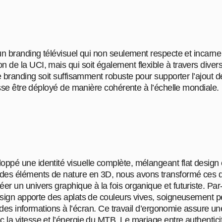
 un branding télévisuel qui non seulement respecte et incarne
 de la UCI, mais qui soit également flexible à travers diver
e le branding soit suffisamment robuste pour supporter l’ajo
puisse être déployé de manière cohérente à l’échelle mondiale.
oppé une identité visuelle complète, mélangeant flat design 
des éléments de nature en 3D, nous avons transformé ces d
éer un univers graphique à la fois organique et futuriste. Pa
design apporte des aplats de couleurs vives, soigneusement 
uel des informations à l’écran. Ce travail d’ergonomie assure une
 la vitesse et l’énergie du MTB. Le mariage entre authenticit